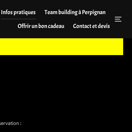
Infos pratiques
Team building à Perpignan
PER
Offrir un bon cadeau
Contact et devis
servation
: