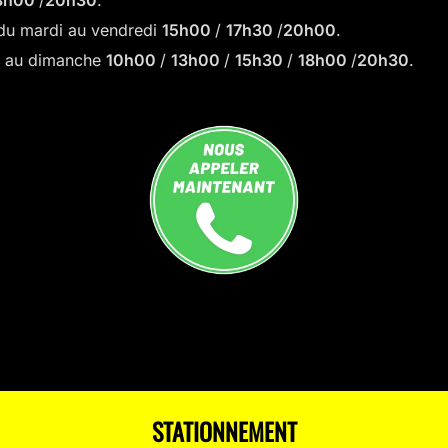
8h00
/
20h30
.
: du mardi au vendredi
15h00
/
17h30
/
20h00
.
di au dimanche
10h00
/
13h00
/
15h30
/
18h00
/
20h30
.
STATIONNEMENT