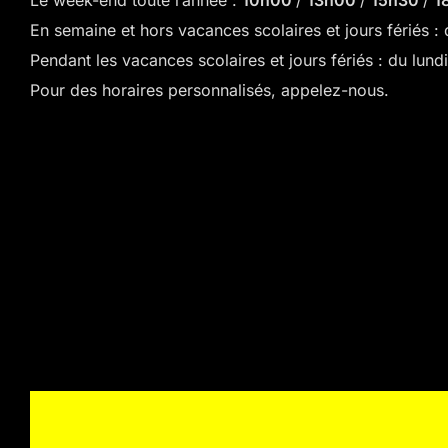
Le week-end toute l’année :
10h00
/
13h00
/
15h30
/
1
En semaine et hors vacances scolaires et jours fériés 
Pendant les vacances scolaires et jours fériés : du lun
Pour des horaires personnalisés, appelez-nous.